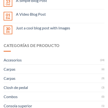
A Simple Blog Post
13
en
Just
Oct
No
another
hay
post
comentarios
with
A Video Blog Post
01
en
A
A
Ene
No
Gallery
Simple
hay
Blog
comentarios
Post
Just a cool blog post with Images
30
en
A
Dic
No
Video
hay
Blog
comentarios
Post
en
CATEGORÍAS DE PRODUCTO
Just
a
cool
blog
post
Accesorios
(24)
with
Images
Carpas
(6)
Carpas
(9)
Closh de pedal
(3)
Combos
(0)
Consola superior
(1)