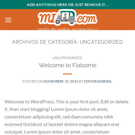
Saltar
ADD ANYTHING HERE OR JUST REMOVE IT...
al
contenido
venta de partes, accesorios y
motocarros
ARCHIVOS DE CATEGORÍA:
UNCATEGORIZED
UNCATEGORIZED
Welcome to Flatsome
POSTED ON
NOVIEMBRE 19, 2015
BY
EDITORGENERAL
Welcome to WordPress. This is your first post. Edit or delete
it, then start blogging! Lorem ipsum dolor sit amet,
consectetuer adipiscing elit, sed diam nonummy nibh
euismod tincidunt ut laoreet dolore magna aliquam erat
volutpat. Lorem ipsum dolor sit amet, consectetuer