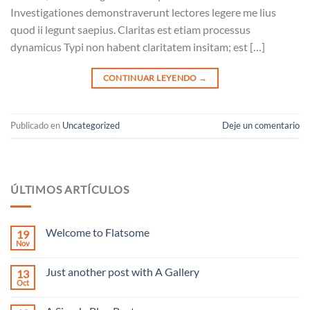
Investigationes demonstraverunt lectores legere me lius
quod ii legunt saepius. Claritas est etiam processus
dynamicus Typi non habent claritatem insitam; est […]
CONTINUAR LEYENDO
→
Publicado en
Uncategorized
Deje un comentario
ÚLTIMOS ARTÍCULOS
Welcome to Flatsome
19
Nov
No
hay
comentarios
Just another post with A Gallery
13
en
Welcome
Oct
No
to
hay
Flatsome
comentarios