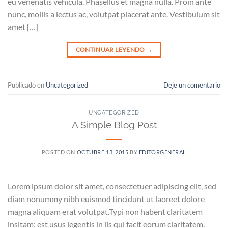
eu venenatis vehicula. Phasellus et magna nulla. Proin ante
nunc, mollis a lectus ac, volutpat placerat ante. Vestibulum sit
amet […]
CONTINUAR LEYENDO
→
Publicado en
Uncategorized
Deje un comentario
UNCATEGORIZED
A Simple Blog Post
POSTED ON
OCTUBRE 13, 2015
BY
EDITORGENERAL
Lorem ipsum dolor sit amet, consectetuer adipiscing elit, sed
diam nonummy nibh euismod tincidunt ut laoreet dolore
magna aliquam erat volutpat.Typi non habent claritatem
insitam; est usus legentis in iis qui facit eorum claritatem.