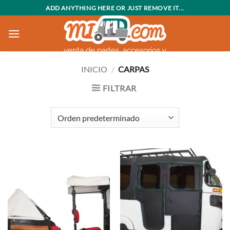
Saltar
ADD ANYTHING HERE OR JUST REMOVE IT...
al
contenido
venta de partes, accesorios y
motocarros
INICIO
/
CARPAS
FILTRAR