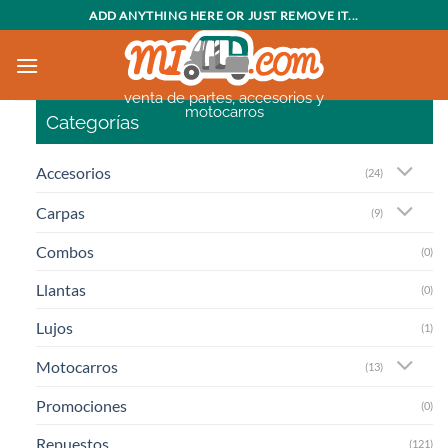
Saltar
ADD ANYTHING HERE OR JUST REMOVE IT...
al
contenido
venta de partes, accesorios y
motocarros
Categorías
Accesorios
(24)
Carpas
(9)
Combos
(0)
Llantas
(0)
Lujos
(1)
Motocarros
(13)
Promociones
(0)
Repuestos
(121)