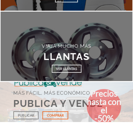
VIAJA MUCHO MÁS
LLANTAS
VER LLANTAS
Precios
MÁS FÁCIL, MÁS ECONÓMICO
hasta con
PUBLICA Y VENDE
el
PUBLICAR
COMPRAR
-50%