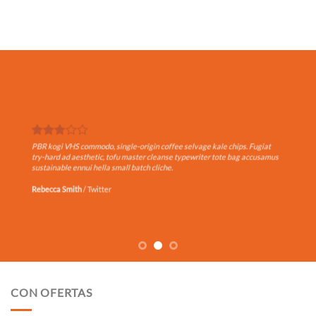
PBR kogi VHS commodo, single-origin coffee selvage kale chips. Fugiat
try-hard ad aesthetic, tofu master cleanse typewriter tote bag accusamus
sustainable ennui hella small batch cliche.
Jenny Brooks
/
LinkedIn
CON OFERTAS