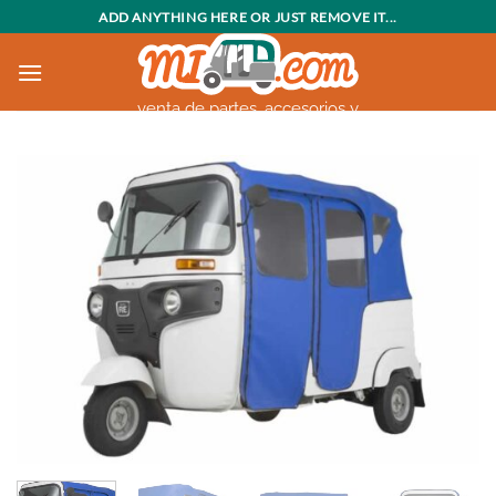
Saltar
ADD ANYTHING HERE OR JUST REMOVE IT...
al
contenido
venta de partes, accesorios y
motocarros