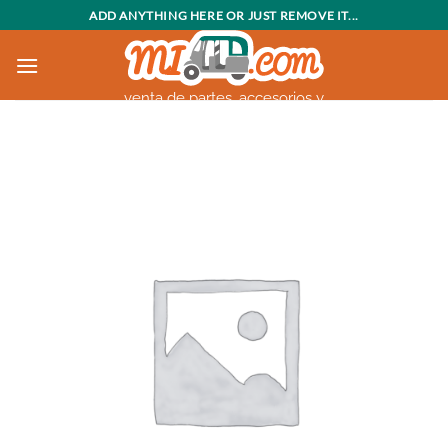
Saltar
ADD ANYTHING HERE OR JUST REMOVE IT...
al
contenido
venta de partes, accesorios y
motocarros