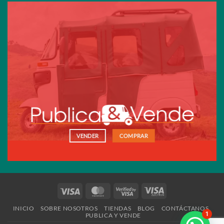
VENDER
COMPRAR
Visa
MasterCard
Visa
Visa
2
Electron
INICIO
SOBRE NOSOTROS
TIENDAS
BLOG
CONTÁCTANOS
1
PUBLICA Y VENDE