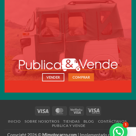
VENDER
COMPRAR
Visa
MasterCard
Visa
Visa
2
Electron
INICIO
SOBRE NOSOTROS
TIENDAS
BLOG
CONTÁCTANOS
1
PUBLICA Y VENDE
Copyright 2026 ©
Mimotocarro.com
| Implementado por:
Shodo