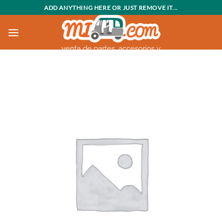
Saltar
ADD ANYTHING HERE OR JUST REMOVE IT...
al
contenido
venta de partes, accesorios y
motocarros