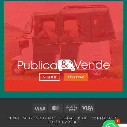
VENDER
COMPRAR
Visa
MasterCard
Visa
Visa
2
Electron
INICIO
SOBRE NOSOTROS
TIENDAS
BLOG
CONTÁCTANOS
1
PUBLICA Y VENDE