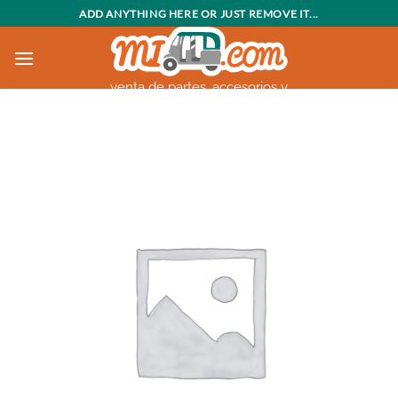
Saltar
ADD ANYTHING HERE OR JUST REMOVE IT...
al
contenido
venta de partes, accesorios y
motocarros